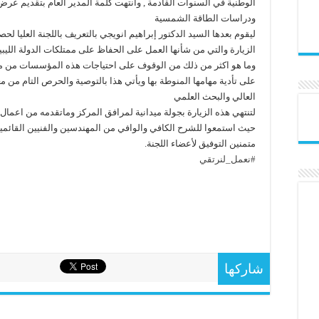
الوطنية في السنوات القادمة , وانتهت كلمة المدير العام بتقديم عرض
ودراسات الطاقة الشمسية
ليقوم بعدها السيد الدكتور إبراهيم انويجي بالتعريف باللجنة العليا ل
الزيارة والتي من شأنها العمل على الحفاظ على ممتلكات الدولة الليبي
وما هو اكثر من ذلك من الوقوف على احتياجات هذه المؤسسات من مب
على تأدية مهامها المنوطة بها ويأتي هذا بالتوصية والحرص التام من م
العالي والبحث العلمي
لتنتهي هذه الزيارة بجولة ميدانية لمرافق المركز وماتقدمه من اعمال 
حيث استمعوا للشرح الكافي والوافي من المهندسين والفنيين القائمي
متمنين التوفيق لأعضاء اللجنة.
#نعمل_لنرتقي
شاركها