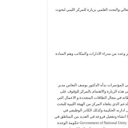
لعالي والبحث العلمي بزيارة للمركز الليبي لبحوث
 وعدد من مدراء الادارات والمكاتب وهم السادة
ى المؤتمرات بدأه الدكتور يوسف النعاس مدير
 هذه الزيارة والاهتمام بالمركز للوقوف على
اته في مجال الطاقات المتجددة و الاعمال التي
عم الذي يتلقاه المركز من الهيئة الليبية للبحث
ضل ادارته الحكيمة وكذلك الكادر الوظيفي في
ها انشاء وتفعيل فروعه في العديد من المناطق في
ليبيا وذلك لما لمشاريع الطاقات المتجددة من أهمية قصوى في خطط Government of National Unity حكومة الوحدة