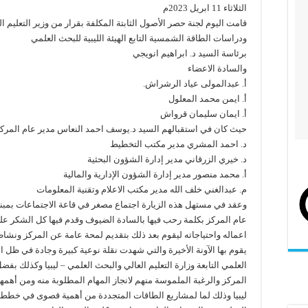
الثلاثاء 11 ابريل 2023م
قامت اليوم لجنة حصر الأصول الثابتة المكلفة بقرار من وزير التعليم ا
ودراسات الطاقة الشمسية التابع الهيئة الليبية للبحث العلمي
برئاسة السيد د. ابراهيم انويجي
والسادة الاعضاء
أ. عبدالمولى عياد الرشراش.
أ. ايمن محمد المعلول
أ. ايمان سليمان قرواش
حيث كان في استقبالهم السيد د.يوسف احمد النعاس مدير عام المركز
د. احمد المشري مدير مكتب التخطيط
د. خيري الزرقاني مدير إدارة الشؤون البحثية
أ. محمد منصور مدير إدارة الشؤون الإدارية والمالية
م. عبدالغني خلف الله مدير مكتب الاعلام وتقنية المعلومات
وعقد في مستهل هذه الزيارة اجتماع مصغر في قاعة الاجتماعات بمبن
عام المركز بكلمة رحب فيها بالسادة الضيوف وقدم فيها كل الشكر على
اعماله واحتياجاته ليقوم بعد ذلك بتقديم لمحة عامة عن المركز ونشاط
يقوم بها الآونة الأخيرة والتي شهدت نقلة نوعية كبيرة وجادة في ظل الد
العلمي التابعة وزارة التعليم العالي والبحث العلمي – ليبيا وكذلك بف
المركز والرغبة الملموسة منهم لانجاز المهام المطلوبة منه ومن أهم