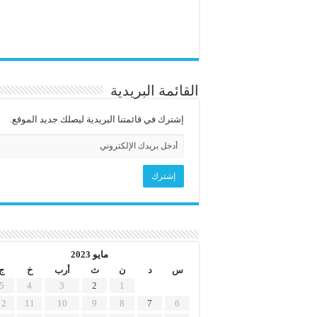
القائمة البريدية
إشترك في قائمتنا البريدية ليصلك جديد الموقع.
مايو 2023
س
د
ن
ث
أرب
خ
ج
5
4
3
2
1
12
11
10
9
8
7
6