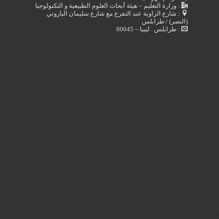
: وزارة التعليم – هيئة أبحاث العلوم الطبيعية و التكنولوجيا
: شارع الزاوية عند التفرع مع شارع سليمان الباروني
(النصر) / طرابلس
: طرابلس . ليبيا – 80045