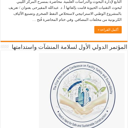
التابع لإدارة البحوث والدراسات العلمية. محاضرة بمسرح المركز الليبي
لبحوث التقنيات الحيوية قامت بإلقائها أ. د. عبدالله المقيرحى بعنوان / تعريف
بالمشروع الوطني الاستراتيجي لاستخلاص النفط الصخرى وتصنيع الألياف
الكربونية من مخلفات المصافي. وفي ختام المحاضرة فُتح …
أكمل القراءة »
المؤتمر الدولي الأول لسلامة المنشآت واستدامتها