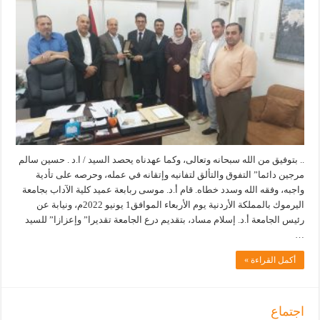
.. بتوفيق من الله سبحانه وتعالى، وكما عهدناه يحصد السيد / ا.د . حسين سالم
مرجين دائما” التفوق والتألق لتفانيه وإتقانه في عمله، وحرصه على تأدية
واجبه، وفقه الله وسدد خطاه. قام أ.د. موسى ربابعة عميد كلية الآداب بجامعة
اليرموك بالمملكة الأردنية يوم الأربعاء الموافق1 يونيو 2022م، ونيابة عن
رئيس الجامعة أ.د. إسلام مساد، بتقديم درع الجامعة تقديرا” وإعزازا” للسيد
…
أكمل القراءة »
اجتماع