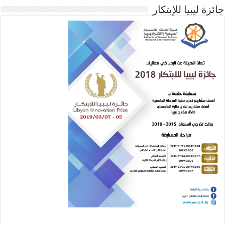
جائزة ليبيا للإبتكار