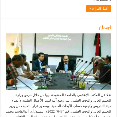
أكمل القراءة »
اجتماع
نقلا عن المكتب الإعلامي بالجامعة المفتوحة ليبيا من خلال حرص وزارة
التعليم العالي والبحث العلمي على وضع آلية لنشر الأعمال العلمية لأعضاء
هيئة التدريس وكيفية حساب الأبحاث العلمية، وبصدور قرار التكليف من وزير
التعليم العالي والبحث العلمي رقم “643” 2022م، للسيد/ أ.د. أبوالقاسم محمد
شلوف بشأن تكليفه برئاسةهذه اللجنة العلمية. عقد صباح اليوم الثلاثاء