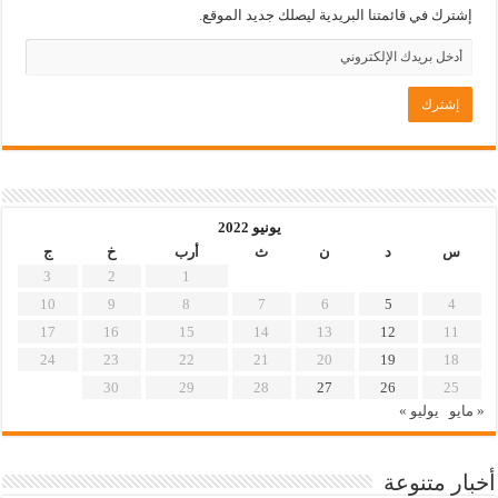
إشترك في قائمتنا البريدية ليصلك جديد الموقع.
يونيو 2022
س
د
ن
ث
أرب
خ
ج
3
2
1
10
9
8
7
6
5
4
17
16
15
14
13
12
11
24
23
22
21
20
19
18
30
29
28
27
26
25
« مايو
يوليو »
أخبار متنوعة