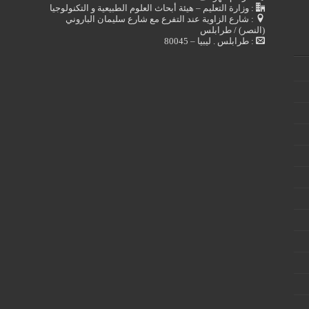
: وزارة التعليم – هيئة أبحاث العلوم الطبيعية و التكنولوجيا
: شارع الزاوية عند التفرع مع شارع سليمان الباروني
(النصر) / طرابلس
: طرابلس . ليبيا – 80045