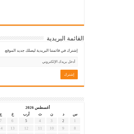
القائمة البريدية
إشترك في قائمتنا البريدية ليصلك جديد الموقع.
أغسطس 2026
س
د
ن
ث
أرب
خ
ج
7
6
5
4
3
2
1
14
13
12
11
10
9
8