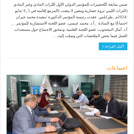
ضمن متابعة التّحضيرات للمؤتمر الدولي الأول للتّراث المادي وغير المادي
(التراث الليبي ثروة حضارية ومعين لا ينضب )المزمع إقامته في 5_6 /مايو
/2024م _طرابلس. عقدت رئيسة المؤتمر الدكتورة /مفيدة محمد جبران
اجتماعًا مع السادة: _أ.د. محمد عيسى، عضو اللجنة الاستشارية للمؤتمر . _
أ.د. آمال المحجوب، عضو اللجنة العلمية. وتمحور الاجتماع حول مستجدات
العمل فيما يخص الملخصات التي وصلت إليه، …
أكمل القراءة »
اجتماعات