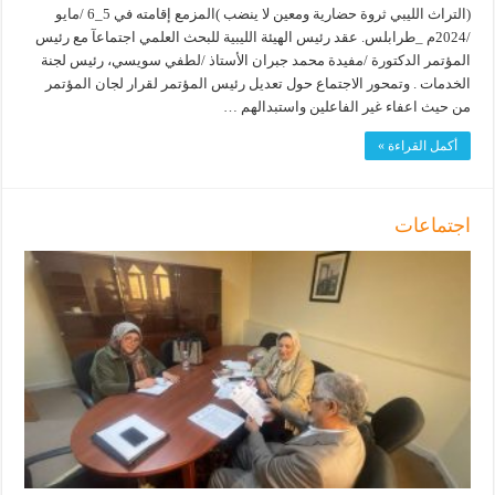
(التراث الليبي ثروة حضارية ومعين لا ينضب )المزمع إقامته في 5_6 /مايو
/2024م _طرابلس. عقد رئيس الهيئة الليبية للبحث العلمي اجتماعآ مع رئيس
المؤتمر الدكتورة /مفيدة محمد جبران الأستاذ /لطفي سويسي، رئيس لجنة
الخدمات . وتمحور الاجتماع حول تعديل رئيس المؤتمر لقرار لجان المؤتمر
من حيث اعفاء غير الفاعلين واستبدالهم …
أكمل القراءة »
اجتماعات