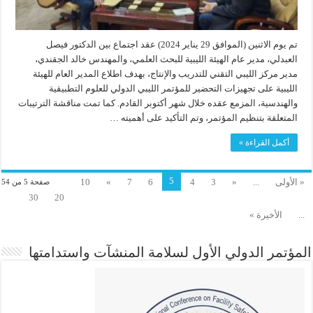
تم يوم الاثنين (الموافق 29 يناير 2024) عقد اجتماع بين الدكتور فيصل
العبدلي، مدير عام الهيئة الليبية للبحث العلمي، والمهندس خالد الجقندي،
مدير مركز الليبي التقني للتدريب والإنتاج، بهدف اطلاع المدير العام للهيئة
الليبية على تجهيزات التحضير للمؤتمر الليبي الدولي للعلوم التطبيقية
والهندسية، المزمع عقده خلال شهر أكتوبر القادم. كما تمت مناقشة الترتيبات
المتعلقة بتنظيم المؤتمر، وتم التأكيد على أهميته …
أكمل القراءة »
5
« الأولى
...
«
3
4
6
7
»
10
صفحة 5 من 54
30
20
...
الأخيرة »
المؤتمر الدولي الأول لسلامة المنشآت واستدامتها