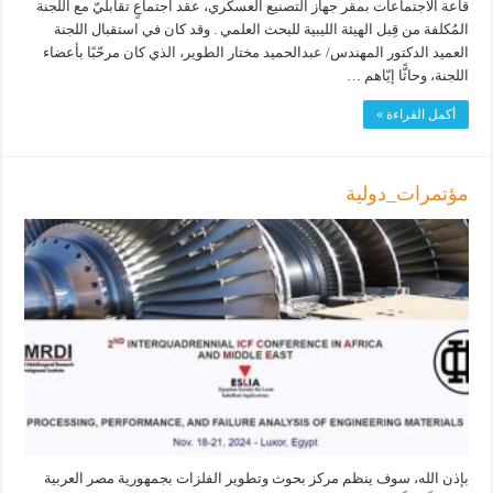
قاعة الاجتماعات بمقر جهاز التصنيع العسكري، عقد اجتماعٍ تقابليّ مع اللجنة
المُكلفة من قِبل الهيئة الليبية للبحث العلمي . وقد كان في استقبال اللجنة
العميد الدكتور المهندس/ عبدالحميد مختار الطوير، الذي كان مرحّبًا بأعضاء
اللجنة، وحاثًّا إيّاهم …
أكمل القراءة »
مؤتمرات_دولية
بإذن الله، سوف ينظم مركز بحوث وتطوير الفلزات بجمهورية مصر العربية