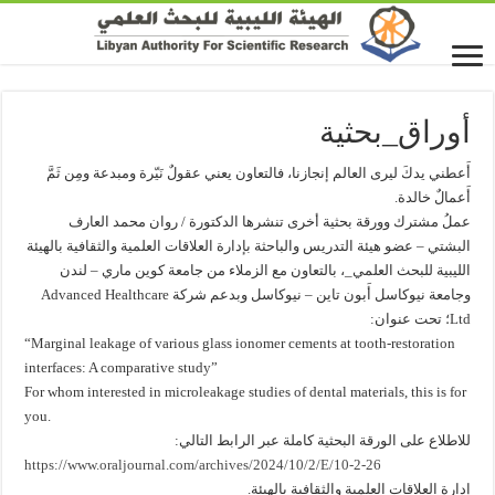
أوراق_بحثية
أَعطني يدكَ ليرى العالم إنجازنا، فالتعاون يعني عقولٌ نَيّرة ومبدعة ومِن ثَمَّ
أَعمالٌ خالدة.
عملُ مشترك وورقة بحثية أخرى تنشرها الدكتورة / روان محمد العارف
البشتي – عضو هيئة التدريس والباحثة بإدارة العلاقات العلمية والثقافية بالهيئة
الليبية للبحث العلمي_، بالتعاون مع الزملاء من جامعة كوين ماري – لندن
وجامعة نيوكاسل أَبون تاين – نيوكاسل وبدعم شركة Advanced Healthcare
Ltd؛ تحت عنوان:
“Marginal leakage of various glass ionomer cements at tooth-restoration
interfaces: A comparative study”
For whom interested in microleakage studies of dental materials, this is for
you.
للاطلاع على الورقة البحثية كاملة عبر الرابط التالي:
https://www.oraljournal.com/archives/2024/10/2/E/10-2-26
إدارة العلاقات العلمية والثقافية بالهيئة.