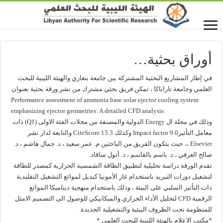
أوراق بحثية…
في إطار المشاريع البحثية المشتركة بين جامعة بنغازي والهيئة الليبية للبحث
العلمي وجامعة تاراباكا ، تمكن فريق بحثي مشترك من نشر ورقة بحثية بعنوان
Performance assessment of ammonia base solar ejector cooling system
emphasizing ejector geometries: A detailed CFD analysis
وذلك في مجلة ال Energy الدولية والمصنفة من مجلات الفئة الاولى (Q1) ذات
معامل التأثيرImpact factor 9.0 وكذلك CiteScore 15.3 والتابعة لدار نشر
Elsevier ،، حيث يتكون الفريق من الباحثين م. عمر سعيد ، د. جمال هاشم ، د.
صالح العرفي ، د. باسم بالقاسم ، د. أتول ساقاد.
تقدم الورقة دراسة تحليلية لتطبيق الطاقة الشمسية الحرارية كمصدر للطاقة
لتشغيل دورات التبريد باستخدام غاز الأمونيا كبديل لموائع التشغيل التقليدية
ذات التأثير السلبي على البيئة ، وذلك باستخدام منهجية ديناميكا الموائع
الرقمية CFD لتحليل الأداء الحراري والميكانيكي للوصول الى التصميم الامثل
للمنظومة تحت الظروف البيئية والتشغيلية الجديدة.
*مكتب الإعلام بالهيئة الليبية للبحث العلمي *