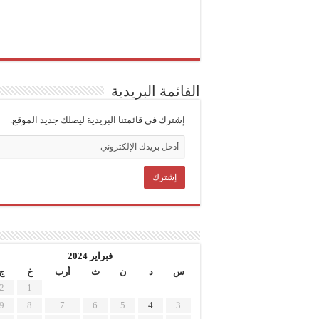
القائمة البريدية
إشترك في قائمتنا البريدية ليصلك جديد الموقع.
فبراير 2024
س
د
ن
ث
أرب
خ
ج
2
1
9
8
7
6
5
4
3