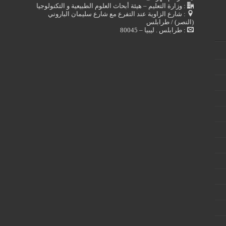
: وزارة التعليم – هيئة أبحاث العلوم الطبيعية و التكنولوجيا
: شارع الزاوية عند التفرع مع شارع سليمان الباروني
(النصر) / طرابلس
: طرابلس . ليبيا – 80045