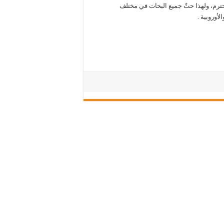
حترم، ولهذا حثّ جميع البحات في مختلف
أوروبية .