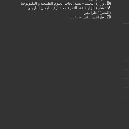
: وزارة التعليم – هيئة أبحاث العلوم الطبيعية و التكنولوجيا
: شارع الزاوية عند التفرع مع شارع سليمان الباروني
(النصر) / طرابلس
: طرابلس . ليبيا – 80045