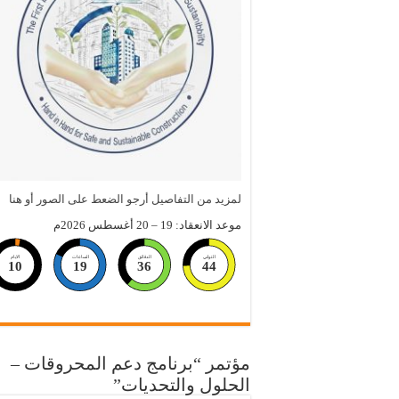
لمزيد من التفاصيل أرجو الضعط على الصور أو هنا
موعد الانعقاد: 19 – 20 أغسطس 2026م
الثواني
الدقائق
الساعات
الايام
10
19
36
43
مؤتمر “برنامج دعم المحروقات –
الحلول والتحديات”