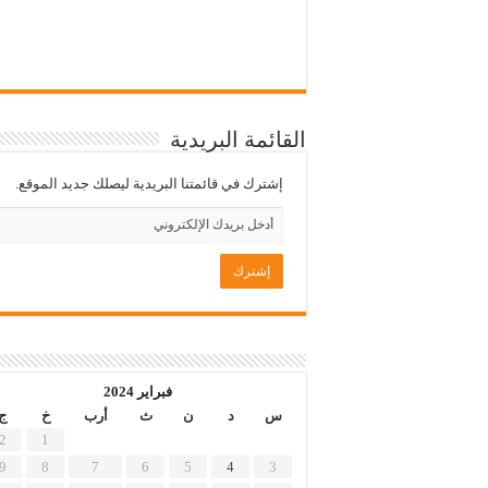
القائمة البريدية
إشترك في قائمتنا البريدية ليصلك جديد الموقع.
فبراير 2024
س
د
ن
ث
أرب
خ
ج
2
1
9
8
7
6
5
4
3