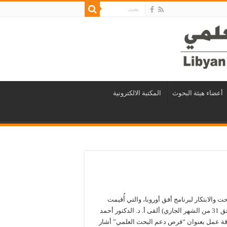
أعضاء هيئة البحوث
المكتبة الالكترونية
ابتكار لبرنامج أفق أوروبا، والتي أُقيمت
بالمجلس الوطني للتطوير الاقتصادي والاجتماعي، صباح اليوم ( الموافق 31 من الشهر الجاري) ألقى أ. د. الدكتور أحمد
رقة عمل بعنوان “فرص دعم البحث العلمي” أشار