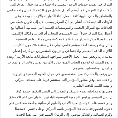
المركز في تقديم خدمات الدعم النفسي والاجتماعي، من خلال الفرق التي
شُكلت لهذا الغرض، كما أوضح أنّه تمّ تشكيل فرق للدّعم النفسي والاجتماعي
بالمناطق والمدن الليبية كافة للعمل أثناء الكوارث والأزمات وبعدها وفي
الأوقات العادية، كذلك أشار إلى أنّ المركز يسعى الآن إلى تكوين شبكة من
العلاقات مع المراكز البحثية، والمؤسسات العلمية التي تتشابهه أعمالها مع
أعمال هذا المركز سواءٌ على المستوى المحلي أم العربي وكذلك الإقليمي.
كما يقوم المركز بإصدار مجلة علمية محكمة وهى مجلة العلوم النفسية
والتربوية، ويستعد لعقد مؤتمر علمي دولي خلال سنة 2024 حول “آلاليات
اللازمة للدعم النفسي والاجتماعي والتربوي للمتضررين من كارثة إعصار
مدينة درنة وبعض مدن الجبل الأخضر لمواجهة اضطرابات مابعد الأزمة ” وهذه
دعوة للمشاركة للأخوة البحاث المتواجدين الآن من تونس والجزائر والمغرب
والأردن ، وفلسطين، وغيرهم
من يرغب بالمشاركة من المتخصصين في مجال العلوم النفسية والتربوية
والاجتماعية، وفق محاور المؤتمر التى سنتشر قريبا على صفحة المركز،
والهئية الليبية للبحث العلمي.
وفي نهاية مداخلته تقدم بالشكر والتقدير إلى السيد الدكتور حمده كوكا
(رئيس المؤتمر ورئيس الجمعية التونسية للباحثين الشبان في علم الاجتماع)
وإلى قسم علم الاجتماع بكلية الآداب والعلوم الإنسانية بجامعة صفاقس على
دعوته لحضور فعاليات هذا المؤتمر باسم المركز ، وعلى حسن الاستقبال
وكرم الضيافة، والشكر موصول إلى الزملاء المشرفين على هذا الحدث