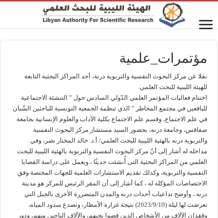
مؤتمرات_علمية
نقلا عن مركز البحوث النفسية والتربوية درنة، أحد المراكز البحثية التابعة
للهيئة الليبية للبحث العلمي.
اختتام فعاليات المؤتمر العلمي الدّولي السادس حول ” التنشئة الاجتماعية
لليافعين في مجتمع المخاطر ” الذي تنظمة الجمعية التونسية للباحثين الشّبان
في علم الاجتماع، وقسم علم الاجتماع بكلية الآداب والعلوم الإنسانية بجامعة
صفاقس، وجامعة درنه، بحضور السيد مستشار مركز البحوث النفسية
والتربوية درنه بالهئية الليبية للبحث العلمي/ أ.د. خالد المختار نصر، وفي
مداخله له أشار إلى أنّ مركز البحوث النفسية والتربوية بالهئية الليبية للبحث
العلمي من المراكز البحثية التى أُنشئت حديثًا ، ويعمل على دراسة القضايا
النفسية والتربوية، وكذلك تقديم الاستشارات العلمية للجهات المختصة وفق
الاختصاصات المؤكله له ، كما أشار إلى أن المقر الرئيس للمركز هو مدينة
درنه ، وأوضح تداعيات أحداث درنه والمدن المتضررة الأخرى بالجبل التي
تعرضت لها ليلة (2023/9/10) نتيجة غزارة الأمطار، وتصدع سدود المياه،
وفقدان الآلاف من الأشخاص الذين قضوا نحبهم، والآلاف الناجين منهم، ودور