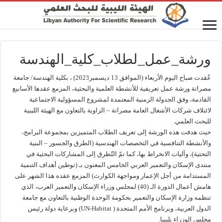
ورشة_عمل_لطلاب_كلية_الهندسة
عُقدت صباح اليوم الأربعاء (الموافق 13 ديسمبر2023) ، بكلية الهندسة/ جامعة
مصراتة ورشة عمل تعريفية للأنشطة العلمية والبحثية، المزمع عقدها الأسابيع
القادمة، وفق الجدولة الزمنية المعتمدة لمشروع المسؤولية الاجتماعية
لائتلاف شركات الأشغال العامة مصراتة – الزاوية بالتعاون مع الهيئة الليبية
للبحث العلمي.
حيث هدفت هذه الورشة إلى تعريف الطلاب المتميزين بمجموعة البرامج،
والأنشطة التنافسية في التخصصات الهندسية (الطرق والجسور – البنية
التحتية)، وآليات الانخراط بها، كما تمّ التّطرق إلى المشاركات البحثية في
منتدى الإسكان والتعمير العربي الخامس المعنون بـ (توطين أهداف التنمية
المستدامة من أجل الإعمار ومواجهة الكوارث) المزمع عقده هذا الشهر على
هامش أعمال الدورة الـ (40) لمجلس وزراء الإسكان والتعمير العرب، الذي
تنظمه وزارة الإسكان والتعمير بحكومة الوحدة الوطنية بالتعاون مع جامعة
الدول العربية، وبرنامج الأمم المتحدة ( UN-Habitat) وبرعاية دولة رئيس
مجلس الوزراء بليبيا.