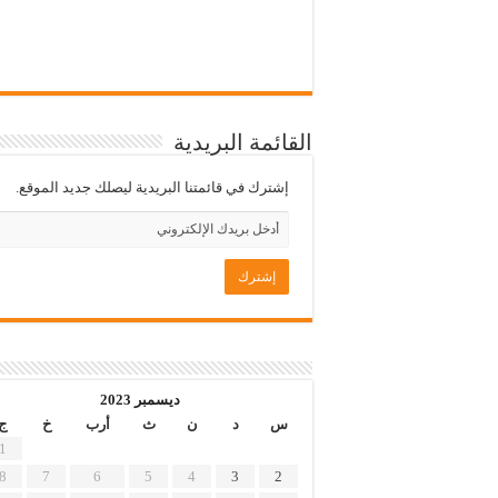
القائمة البريدية
إشترك في قائمتنا البريدية ليصلك جديد الموقع.
ديسمبر 2023
س
د
ن
ث
أرب
خ
ج
1
8
7
6
5
4
3
2