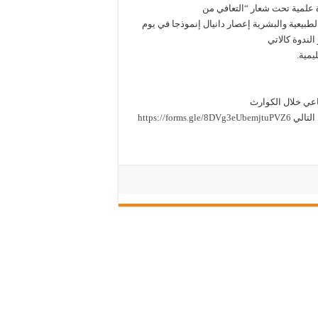
وة علمية تحت شعار “التعافي من
بيعية والبشرية إعصار دانيال إنموذجا في يوم
يمية.
ماعي خلال الكوارث
https://forms.gle/8DVg3eUbemjtuPVZ6