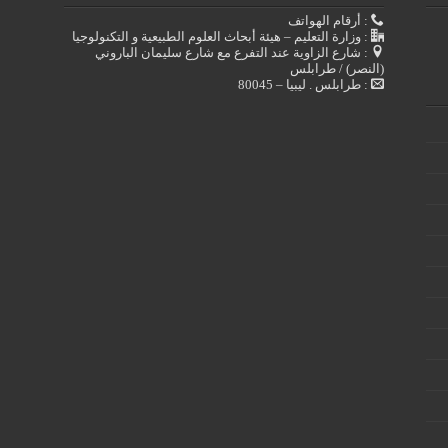
: أرقام الهواتف
: وزارة التعليم – هيئة أبحاث العلوم الطبيعية و التكنولوجيا
: شارع الزاوية عند التفرع مع شارع سليمان الباروني
(النصر) / طرابلس
: طرابلس . ليبيا – 80045