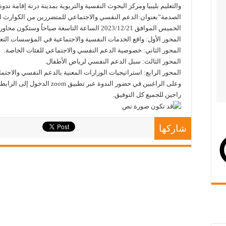
والتعليم بليبيا ومركز البحوث النفسية والتربوية بمدينة درنة إقامة ند
الصدمة”بعنوان:الدعم النفسي والاجتماعي للمتضررين من الكوارث الط
الخميس الموافق 2023/12/21 الساعة التاسعة صباحاً وستكون محاور الندوة كالاتي
المحور الأول: واقع الخدمات النفسية والاجتماعية في المؤسسات التعل
المحور الثاني: خصوصية الدعم النفسي والاجتماعي للفئات الخاصة.
المحور الثالث: سبل الدعم النفسي لرياض الأطفال.
المحور الرابع: استراتيجيات الوزارات المعنية بالدعم النفسي والاجت
وعلى الراغبين في حضور الندوة عبر تطبيق zoom الدخول إلى الرابط التالي
راجين للجميع كل التوفيق.
شاركها