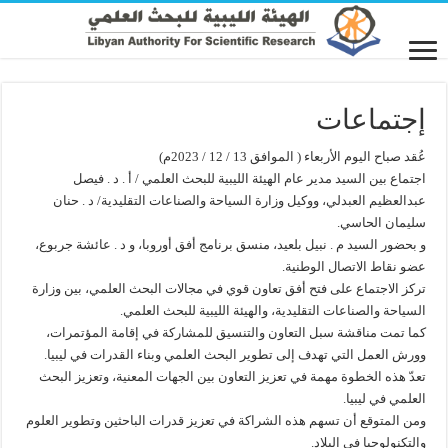
إجتماعات
عُقد صباح اليوم الأربعاء ( الموافق 13 / 12 / 2023م)
اجتماع بين السيد مدير عام الهيئة الليبية للبحث العلمي / أ . د . فيصل
عبدالعظيم العبدلي، ووكيل وزارة السياحة والصناعات التقليدية/ د . حنان
سليمان الحاسي.
و بحضور السيد م . نبيل بلعيد، منسق برنامج أفق أوروبا، و د . عائشة جربوع،
عضو نقاط الاتصال الوطنية.
تركز الاجتماع على فتح أفق تعاون قوي في مجالات البحث العلمي، بين وزارة
السياحة والصناعات التقليدية، والهيئة الليبية للبحث العلمي.
كما تمت مناقشة سبل التعاون والتنسيق للمشاركة في إقامة المؤتمرات،
وورش العمل التي تهدف إلى تطوير البحث العلمي وبناء القدرات في ليبيا.
تعدّ هذه الخطوة مهمة في تعزيز التعاون بين الجهات المعنية، وتعزيز البحث
العلمي في ليبيا.
ومن المتوقع أن تسهم هذه الشراكة في تعزيز قدرات الباحثين وتطوير العلوم
والتكنولوجيا في البلاد.