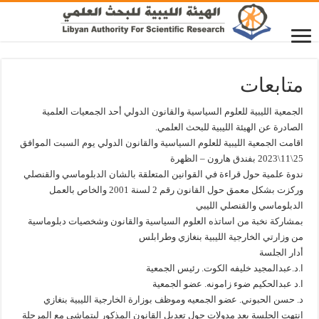
متابعات
الجمعية الليبية للعلوم السياسية والقانون الدولي أحد الجمعيات العلمية
الصادرة عن الهيئة الليبية للبحث العلمي.
اقامت الجمعية الليبية للعلوم السياسية والقانون الدولي يوم السبت الموافق
25\11\2023 بفندق هارون – الظهرة
ندوة علمية حول قراءة في القوانين المتعلقة بالشان الدبلوماسي والقنصلي
وركزت بشكل معمق حول القانون رقم 2 لسنة 2001 والخاص بالعمل
الدبلوماسي والقنصلي الليبي
بمشاركة نخبة من اساتذه العلوم السياسية والقانون وشخصيات دبلوماسية
من وزارتي الخارجية الليبية بنغازي وطرابلس
أدار الجلسة
ا.د.عبدالمجيد خليفه الكوت. رئيس الجمعية
ا.د عبدالحكيم ضوء زامونه. عضو الجمعية
د. حسن الحبوني. عضو الجمعيه وموظف بوزارة الخارجية الليبية بنغازي
انتهت الجلسة بعد مدولات حول تعديل القانون المذكور ليتماشي مع المرحلة