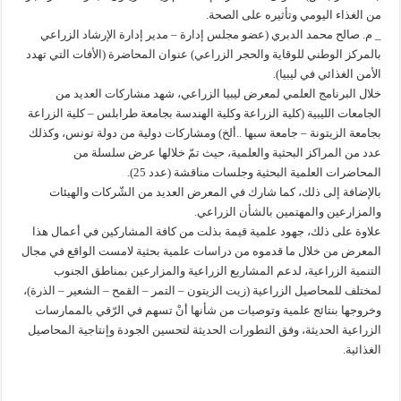
من الغذاء اليومي وتأثيره على الصحة.
_ م. صالح محمد الدبري (عضو مجلس إدارة – مدير إدارة الإرشاد الزراعي
بالمركز الوطني للوقاية والحجر الزراعي) عنوان المحاضرة (الأفات التي تهدد
الأمن الغذائي في ليبيا).
خلال البرنامج العلمي لمعرض ليبيا الزراعي، شهد مشاركات العديد من
الجامعات الليبية (كلية الزراعة وكلية الهندسة بجامعة طرابلس – كلية الزراعة
بجامعة الزيتونة – جامعة سبها ..ألخ) ومشاركات دولية من دولة تونس، وكذلك
عدد من المراكز البحثية والعلمية، حيث تمّ خلالها عرض سلسلة من
المحاضرات العلمية البحثية وجلسات مناقشة (عدد 25).
بالإضافة إلى ذلك، كما شارك في المعرض العديد من الشّركات والهيئات
والمزارعين والمهتمين بالشأن الزراعي.
علاوة على ذلك، جهود علمية قيمة بذلت من كافة المشاركين في أعمال هذا
المعرض من خلال ما قدموه من دراسات علمية بحثية لامست الواقع في مجال
التنمية الزراعية، لدعم المشاريع الزراعية والمزارعين بمناطق الجنوب
لمختلف للمحاصيل الزراعية (زيت الزيتون – التمر – القمح – الشعير – الذرة)،
وخروجها بنتائج علمية وتوصيات من شأنها أنْ تسهم في الرّقي بالممارسات
الزراعية الحديثة، وفق التطورات الحديثة لتحسين الجودة وإنتاجية المحاصيل
الغذائية.