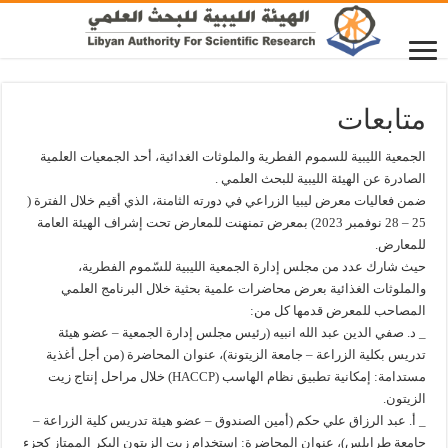
متابعات
الجمعية الليبية للسموم الفطرية والملوثات الغدائية، أحد الجمعيات العلمية
الصادرة عن الهيئة الليبية للبحث العلمي .
ضمن فعاليات معرض ليبيا الزراعي في دورته الثامنة، الذي أقيم خلال الفترة (
25 – 28 نوفمبر 2023) بمعرض تمنهنت للمعارض تحت إشراف الهيئة العامة
للمعارض.
حيث شارك عدد من مجلس إدارة الجمعية الليبية للسّموم الفطرية،
والملوثات الغذائية بعرض محاضرات علمية بحثية خلال البرنامج العلمي
المصاحب للمعرض قدمها كل من:
_ د. صفي الدين عبد الله انبيه (رئيس مجلس إدارة الجمعية – عضو هيئة
تدريس بكلية الزراعة – جامعة الزيتونة)، عنوان المحاضرة (من أجل أغذية
مستدامة: إمكانية تطبيق نظام الهاسب (HACCP) خلال مراحل إنتاج زيت
الزيتون.
_ أ. عبد الرزاق علي حكم (أمين الصندوق – عضو هيئة تدريس كلية الزراعة –
جامعة طرابلس)، عنوان المحاضرة: إستخدام زيت الزيتون البكر الممتاز كجزء