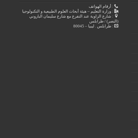
: أرقام الهواتف
: وزارة التعليم – هيئة أبحاث العلوم الطبيعية و التكنولوجيا
: شارع الزاوية عند التفرع مع شارع سليمان الباروني
(النصر) / طرابلس
: طرابلس . ليبيا – 80045