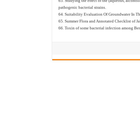
63. Studying the effect of the (aqueous, alcoholi
pathogenic bacterial strains.
64. Suitability Evaluation Of Groundwater In Th
65. Summer Flora and Annotated Checklist of J
66. Toxin of some bacterial infection among Ben