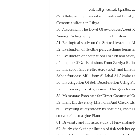
49. Allelopathic potential of introduced Eucaly
Ceratonia siliqua in Libya
50. Assessment The Level Of Awareness About 
Among Radiography Technicians In Libya
51. Ecological study on the Striped hyaena in A
52. Evaluation of flexible polyurethane foams m
53. Evaluation of occupational health and safety 
54. Impact Of Gas Emissions From Zawiya Refin
55. Impact of Gibberellic Acid (GA3) and kinet
Salvia fruticosa Mill. from Al-Jabal Al-Akhdar ar
56. Investigation Of Soil Deterioration Using
57. Laboratory investigations of Flue gas clean
58. Membrane Processes for Direct Capture of C
59. Plant Biodeversity Life Form And Check Li
60. Recycling of Styrofoam by reducing its volu
converted it to a glue Plant
61. Diversity and Floristic study of Farwa Islan
62. Study check the pollution of fish with heavy