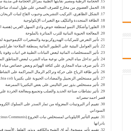
15. الحجامة الرطبة ومصير نفايتها الطبية بمراكز الحجامة في مدينة سرت
16. الحمل العضوي من مخارج للصرف الصحي على طول امتداد ساحل مدينة طرابلس
17. الشكل الظاهري، التركيب التشريحى وحبوب القاح لنبات الريحان الحلو (Ocimum basilicum L.)
18. الطاقة المتجددة والتكيّف مع التغيرات الإيكولوجية
19. الفلورا وأشكال النمو لمنطقة حوض وادي السهل الغربي (هضبة البطنان – مارماريكا) شمال شرق ليبيا
20. المعالجة الحيوية النباتية للترب المتاثرة بالملوحة
21. تأثير التعرض للمركبات الهيدروكربونية والمتغيرات الكيموحيوية لدى العاملين بمستودع سبها النفطي
22. تأثير العوامل البيئية على الطيور المائية بِمنطقة الملاحة/ طرابلس
23. تأثير المستخلصات المائية لبعض النباتات الطبية في انبات وقوة بادرات نبات القمح
24. تأثير تداخل مياه البحر علي نوعية مياه الشرب لبعض المناطق الساحلية الغربية من ليبيا
25. تأثير صرف مياه المجاري على كثافة الهوائم وبعض خصائص مياه البحر
26. تأثير طاقة الرياح على حركة وتراكم الرمال المتراكمة على الشاطئ شرق وادي كعام بمدينة زليتن
27. تأثير مستخلص الزنجبيل والمضادات الحيوية على بكتيريا Escherichia coli
28. تأثير مستخلص بذور تمر التاليس على بعض البكتيريا الممرضة
29. تأثير نشاطات صناعة الحديد والصلب وتجميع ومعالجة الخردة علي
قصر احمد-مصراته
30. تقييم أثر البروتينات المعزولة من ثمار السدر على السلوك الكرو
السوداني
بادراتها
32. تقييم تأثير مسحوق أوراق الشيح والكافور وبذور الفلفل الأسود ف