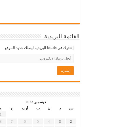
القائمة البريدية
إشترك في قائمتنا البريدية ليصلك جديد الموقع.
ديسمبر 2023
س
د
ن
ث
أرب
خ
ج
1
8
7
6
5
4
3
2