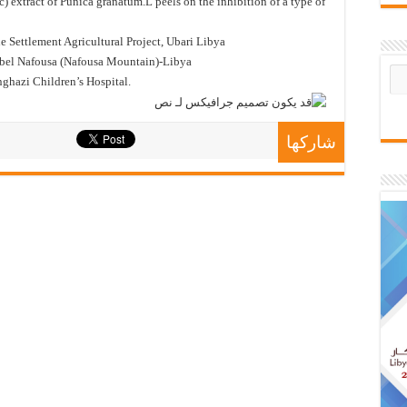
c) extract of Punica granatum.L peels on the inhibition of a type of
e Settlement Agricultural Project, Ubari Libya
abel Nafousa (Nafousa Mountain)-Libya
ghazi Children’s Hospital.
شاركها