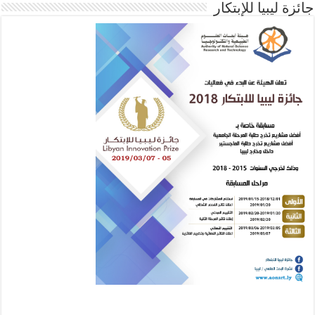
جائزة ليبيا للإبتكار