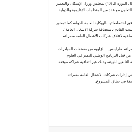
ومواجهة الكوارث) المزمع عقده في ديسمبر المقبل على هامش أعمال الدورة الـ (40) لمجلس وزراء الإسكان والتعمير
لتعاون مع عدد من المنظمات الإقليمية والدولية
 اختصاصاتها بالهيكلية العامة للدولة، كما تمحور
لسبت القادم باستضافة شركة الاشغال العامة /
اعية لائتلاف شركات الاشغال العامة مصراتة
صراتة -طرابلس – الزاوية من مصنفات المبادرات
جل تحقيق أهداف التنمية المستدامة 2030، المدارة من قبل البرنامج الوطني للتميز في العلوم
لتابعين للهيئة، وذلك عبر اتفاقية شراكة موقعة
لس إدارات شركات الاشغال العامة مصراته –
نفة في نطاق المشروع.