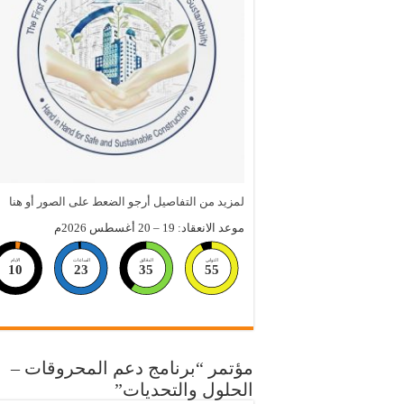
لمزيد من التفاصيل أرجو الضعط على الصور أو هنا
موعد الانعقاد: 19 – 20 أغسطس 2026م
الثواني
الدقائق
الساعات
الايام
10
23
35
54
مؤتمر “برنامج دعم المحروقات –
الحلول والتحديات”