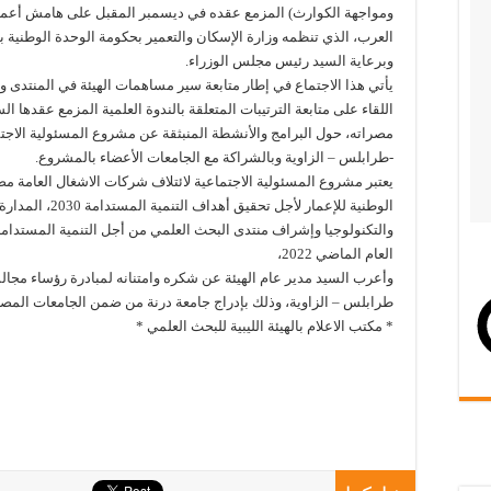
العرب، الذي تنظمه وزارة الإسكان والتعمير بحكومة الوحدة الوطنية با
وبرعاية السيد رئيس مجلس الوزراء.
يأتي هذا الاجتماع في إطار متابعة سير مساهمات الهيئة في المنتدى وفق
اللقاء على متابعة الترتيبات المتعلقة بالندوة العلمية المزمع عقدها ا
مصراته، حول البرامج والأنشطة المنبثقة عن مشروع المسئولية الاجتم
-طرابلس – الزاوية وبالشراكة مع الجامعات الأعضاء بالمشروع.
يعتبر مشروع المسئولية الاجتماعية لائتلاف شركات الاشغال العامة م
الوطنية للإعمار لأ
والتكنولوجيا وإشراف منتدى البحث العلمي من أجل التنمية المستدامة ا
العام الماضي 2022،
وأعرب السيد مدير عام الهيئة عن شكره وامتنانه لمبادرة رؤساء مجا
طرابلس – الزاوية، وذلك بإدراج جامعة درنة من ضمن الجامعات المص
* مكتب الاعلام بالهيئة الليبية للبحث العلمي *