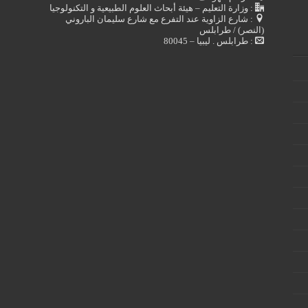
: وزارة التعليم – هيئة أبحاث العلوم الطبيعية و التكنولوجيا
: شارع الزاوية عند التفرع مع شارع سليمان الباروني
(النصر) / طرابلس
: طرابلس . ليبيا – 80045