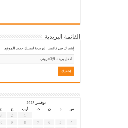
القائمة البريدية
إشترك في قائمتنا البريدية ليصلك جديد الموقع.
نوفمبر 2023
س
د
ن
ث
أرب
خ
ج
3
2
1
10
9
8
7
6
5
4