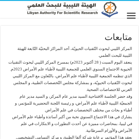
متابعات
المركز الليبي لبحوث التّقنيات الحيويّة، أحد المراكز البحثيّة التّابعة للهيئة
الليبية للبحث العلمي.
ينعقد اليوم السبت ( 28 أكتوبر 2023م) بمسرح المركز الليبي لبحوث التقنيات
الحيوية الاجتماع السنوي العلمي للجمعية الليبية لأطباء علم الأمراض 2023م.
الذي تنظمه الجمعية الليبية لأطباء علم الأمراض، بالتّعاون مع المركز الليبي
لبحوث التّقنيات الحيويّة، و بمشاركة مجلس التّخصصات الطبية، و المجلس
العربي للاختصاصات الصحية.
وقد حضر الجلسة الافتتاحية السيد مدير عام المركز، و السيد مدير عام
الجمعيّة الليبية لأطباء علم الأمراض، و رئيسة اللجنة التحضيرية للمؤتمر، و
أطباء و بحاث من مختلف التخصصات في علم الأمراض.
يشارك في هذا الاجتماع السنوي نخبة من أكبر أساتذة وأطباء علم الأمراض
في ليبيا، بمحاضرات مميزة عن أحدث التطورات و الابتكارات في علم
الأمراض والأورام السرطانية.
يعقد هذا المؤتمر برعاية شركة ألفا الطبية، و مركز التسامي التشخيصي.