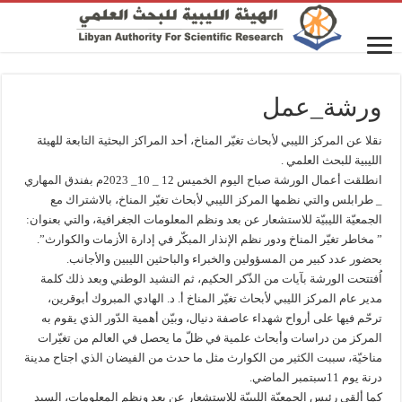
ورشة_عمل
نقلا عن المركز الليبي لأبحاث تغيّر المناخ، أحد المراكز البحثية التابعة للهيئة
الليبية للبحث العلمي .
انطلقت أعمال الورشة صباح اليوم الخميس 12 _ 10_ 2023م بفندق المهاري
_ طرابلس والتي نظمها المركز الليبي لأبحاث تغيّر المناخ، بالاشتراك مع
الجمعيّة الليبيّة للاستشعار عن بعد ونظم المعلومات الجغرافية، والتي بعنوان:
” مخاطر تغيّر المناخ ودور نظم الإنذار المبكّر في إدارة الأزمات والكوارث”.
بحضور عدد كبير من المسؤولين والخبراء والباحثين الليبين والأجانب.
اُفتتحت الورشة بآيات من الذّكر الحكيم، ثم النشيد الوطني وبعد ذلك كلمة
مدير عام المركز الليبي لأبحاث تغيّر المناخ أ. د. الهادي المبروك أبوقرين،
ترحّم فيها على أرواح شهداء عاصفة دنيال، وبيّن أهمية الدّور الذي يقوم به
المركز من دراسات وأبحاث علمية في ظلّ ما يحصل في العالم من تغيّرات
مناخيّة، سببت الكثير من الكوارث مثل ما حدث من الفيضان الذي اجتاح مدينة
درنة يوم 11سبتمبر الماضي.
كما ألقى رئيس الجمعيّة الليبيّة للاستشعار عن بعد ونظم المعلومات، السيد