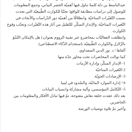
عبدالباسط بن دلة كلمةً تناول فيها أهميّة الحصر البياني، وجمع المعلومات
للوصول إلى دراسات مطابقة للواقع؛ تجنّبًا للكوارث الطّبيعيّة التي تحدث
بسبب التّغيّرات المناخيّة .وانطلاقّا من أهميّة دور الدّراسات والأبحاث في
التّغيرات المناخيّة، والإنذار المبكّر، للتّقليل من آثار هذه التّغيّرات، وتجنّب وقوع
الكوارث .
وانطلقت الفعاليّات بمحاضرةٍ عبر تقنية الزووم بعنوان ( هل بالإمكان التّنبّؤ
بالزّلازل والكوارث الطّبيعيّة باستخدام الذّكاء الاصطناعي).
ألقاها / د. نور الدين السعداوي .
كما توالت المحاضرات تحت محاور عدّة منها:
1- الإنذار المبكّر، وإدارة الأزمات.
2-التّغيرات المناخيّة
3- الإرصادات الجويّة.
4= إدارة الموارد المائيّة، والسّدود في ليبيا.
5- التّكامل المؤسسي، وآلية مشاركة وانسياب البيانات.
بعد ذلك عقدت حلقة نقاش مفتوحة، تمّ فيها تبادل الأفكار والمعلومات بين
الحاضرين.
وأخير تمّ تلاوة توصيات الورشة.