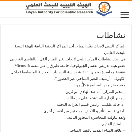
نشاطات
المركز الليبي لأبحاث تغيّر المناخ، أحد المراكز البحثية التابعة للهيئة الليبية
للبحث العلمي .
في إطار نشاطات المركز الليبي لأبحاث تغير المناخ ألقى أ.بالقاسم الغرياني _
عضو هيئة تدريس بقسم الجيولوجيا، جامعة طبرق _ عبر منصة Microsoft
Teams محاضرة بعنوان: ” تقنية دراسة الترسبات الحجرية المتساقطة داخل
الكهوف : أرشيف التغير المناخي عبر العصور “.
و قد حضر هذه المحاضرة كلٌّ من:
_ مدير المركز: أ .د عبد الهادي أبو قرين.
_ مدير الإدارة البحثية: د. علي بن طالب.
_د. خالد غليليب _رئيس قسم الغازات الدفيئة_.
باحثي قسم التأثر و التكيف، و باحثين من أقسام أخرى.
ولقد تناولت المحاضرة المحاور التالية:
– المناخ القديم.
– علاقة المناخ القديم بالتغير المناخي.