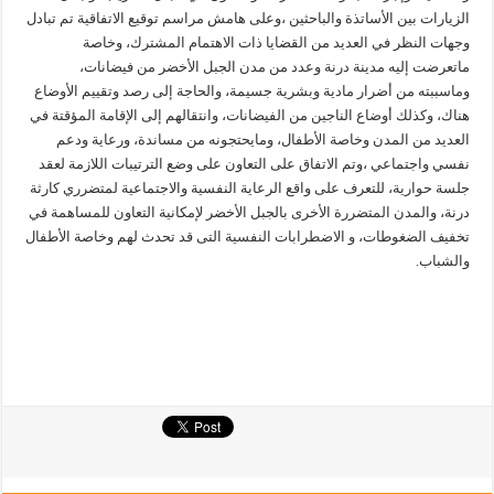
الزيارات بين الأساتذة والباحثين ،وعلى هامش مراسم توقيع الاتفاقية تم تبادل
وجهات النظر في العديد من القضايا ذات الاهتمام المشترك، وخاصة
ماتعرضت إليه مدينة درنة وعدد من مدن الجبل الأخضر من فيضانات،
وماسببته من أضرار مادية وبشرية جسيمة، والحاجة إلى رصد وتقييم الأوضاع
هناك، وكذلك أوضاع الناجين من الفيضانات، وانتقالهم إلى الإقامة المؤقتة في
العديد من المدن وخاصة الأطفال، ومايحتجونه من مساندة، ورعاية ودعم
نفسي واجتماعي ،وتم الاتفاق على التعاون على وضع الترتيبات اللازمة لعقد
جلسة حوارية، للتعرف على واقع الرعاية النفسية والاجتماعية لمتضرري كارثة
درنة، والمدن المتضررة الأخرى بالجبل الأخضر لإمكانية التعاون للمساهمة في
تخفيف الضغوطات، و الاضطرابات النفسية التى قد تحدث لهم وخاصة الأطفال
والشباب.