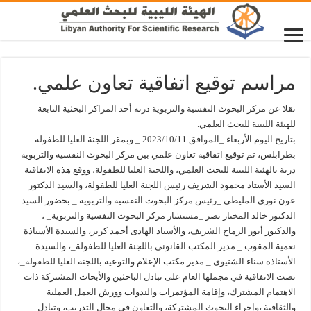
مراسم توقيع اتفاقية تعاون علمي.
نقلا عن مركز البحوث النفسية والتربوية درنه أحد المراكز البحثية التابعة
للهيئة الليبية للبحث العلمي.
بتاريخ اليوم الأربعاء _الموافق 2023/10/11 _ وبمقر اللجنة العليا للطفوله
بطرابلس، تم توقيع اتفاقية تعاون علمي بين مركز البحوث النفسية والتربوية
درنة بالهئية الليبية للبحث العلمي، واللجنة العليا للطفولة، ووقع هذه الاتفاقية
السيد الأستاذ محمود الشريف رئيس اللجنة العليا للطفولة، والسيد الدكتور
عون نوري المليطي _رئيس مركز البحوث النفسية والتربوية _ بحضور السيد
الدكتور خالد المختار نصر _مستشار مركز البحوث النفسية والتربوية_ ،
والدكتور أنور الرماح الشريف، والأستاذ الهادى أحمد كرير، والسيدة الأستاذة
نعمية المقوب _ مدير المكتب القانوني باللجنة العليا للطفولة_، والسيدة
الأستاذة سناء الشتيوى _ مدير مكتب الإعلام والتوعية باللجنة العليا للطفولة_،
نصت الاتفاقية في مجملها العام على تبادل الباحثين والأبحاث المشتركة ذات
الاهتمام المشترك، وإقامة المؤتمرات والندوات وورش العمل العملية
والثقافية ،وإجراء البحوث المشتركة، والتعاون في مجال التدريب، وتبادل