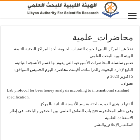
محاضرات_علمية
نقلا عن المركز الليبي لبحوث التقنيات الحيوية، أحد المراكز البحثية التابعة
للهيئة الليبية للبحث العلمي .
ضمن سلسلة المحاضرات الأسبوعية التي يقوم بها قسم الأنسجة النباتية،
التابع لإدارة البحوث والدراسات، أقيمت محاضرة اليوم الخميس الموافق:
5 اكتوبر 2023 م
بعنوان:
Lab protocol for bees honey analysis according to international standard
specification.
ألقتها د. هدى الذيب، باحثة بقسم الأنسجة النباتية بالمركز.
وفي ختام المحاضرة، فتح باب النقاش العلمي بين الحضور والباحثة، في إطار
الاستفادة العلمية.
#مكتب_الإعلام_والنشر
.