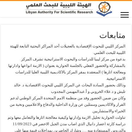
متابعات
المركز الليبي للبحوث الإقتصادية بالعجيلات أحد المراكز البحثية التابعة للهيئة
الليبية للبحث العلمي.
بدعوة من مركز ليبيا للدراسات والبحوث الاستراتيجية تشرف المركز
بالمشاركة والحضور الفعلي بالجلسة الحوارية بعنوان ( الازمة انواعها وادارتها
ومعالجة اثارها ) المنعقدة بمقر المركز بالاكاديمية الليبية العليا للدراسات
الاستراتيجية.
وذالك بحضور السادة البحاث عن المركز الليبي للبحوث الاقتصادية د. خالد
تليش و د.علاء الخروبي و أ.عبدالمهيمن المجدوب
وكان من ضمن الحضور وفد من منظمة الامم المتحدة المركز الوطني لدعم
القرار والاكاديمين وممثلين عن وزارة الداخلية والدفاع والاعلاميين ونخبة من
الخبراء والاستشاريين
تناولت الحوارية تحليل الازمة وإدارتها وكيفية معالجتة اثارها والتعامل معها وثم
دراسة كارثة اعصار دانيال الذي اصاب مدن الجبل الاخضر في 11/09/2023
والدروس المستفادة منه …. وشارك الحاضرين بمداخلات قيمة منها علي