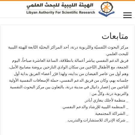
متابعات
مركز البحوث النّفسيّة والتّربوية درنة، أحد المراكز البحثيّة التّابعة للهيئة الليبية
للبحث العلمي.
فريق الدعم النفسي يباشر أعمالة بانطلاقة، الساعة العاشرة صباحاً، اليوم
الجمعة، مع الأطفال النّاجين من سكان الوادي النازحين بروضة مصابيح الأمل،
وهم أول من عاصر الفيضان من بدايته، ولهذا قرّر أعضاء الفريق بداية أول
جلساته بهم، وكان من فريق الدعم النفسي، حملة الإسعافات النفسية الأولية
للناجين من إعصار دانيال في مدينة درنة، بالتعاون بين مركز البحوث النفسية
والتربوية درنة، وكلٍّ من :
_ منظمة لأجلك بنغازي أبادر.
_ المنظمة الليبية للإرشاد والدعم النفسي.
_ الشراكة المجتمعية
_ شركة الإدراك للاستشارات والتدريب.