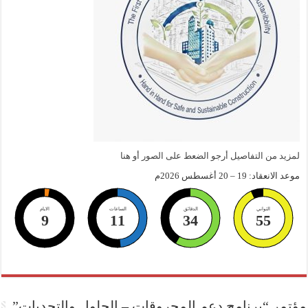
لمزيد من التفاصيل أرجو الضعط على الصور أو هنا
موعد الانعقاد: 19 – 20 أغسطس 2026م
الثواني
الدقائق
الساعات
الايام
9
11
34
55
مؤتمر “برنامج دعم المحروقات – الحلول والتحديات”