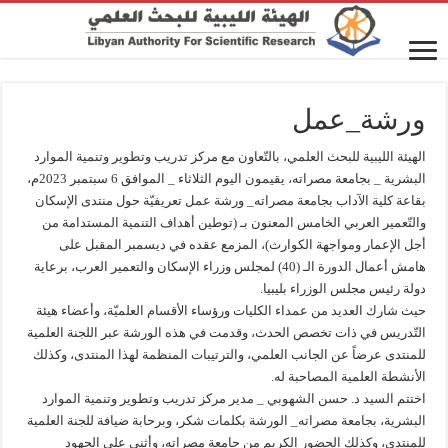
ورشة_عمل
الهيئة الليبية للبحث العلمي، بالتّعاون مع مركز تدريب وتطوير وتنمية الموارد
البشرية _ بجامعة مصراته، يقيمون اليوم الثلاثاء _ الموافق 6 سبتمبر 2023م،
بقاعة كلية الآداب بجامعة مصراته_ ورشة عمل تعريفيّة حول منتدى الإسكان
والتّعمير العربي الخامس المعنون بـ (توطين أهداف التنمية المستدامة من
أجل الإعمار ومواجهة الكوارث)، المزمع عقده في ديسمبر المقبل على
هامش أعمال الدورة الـ (40) لمجلس وزراء الإسكان والتعمير العرب، برعاية
دولة رئيس مجلس الوزراء بليبيا.
حيث شارك العديد من عمداء الكليات ورؤساء الأقسام العلميّة، وأعضاء هيئة
التّدريس في ذات تخصص الحدث، وقدمت في هذه الورشة عبر اللجنة العلمية
للمنتدى عرضاً عن الجانب العلمي، والترتيبات المنظمة لهذا المنتدى، وكذلك
الأنشطة العلمية المصاحبة له.
اختتم السيد د. حسن الشهوبي _ مدير مركز تدريب وتطوير وتنمية الموارد
البشرية، بجامعة مصراته_ الورشة بكلمات شكر، وبرحابة ضيافة للجنة العلمية
للمنتدى، وكذلك الحضور الكريم من جامعة مصراته، وأثنى على الجهود