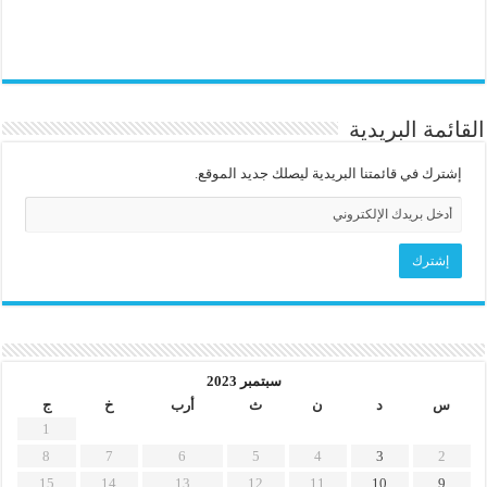
القائمة البريدية
إشترك في قائمتنا البريدية ليصلك جديد الموقع.
سبتمبر 2023
س
د
ن
ث
أرب
خ
ج
1
8
7
6
5
4
3
2
15
14
13
12
11
10
9