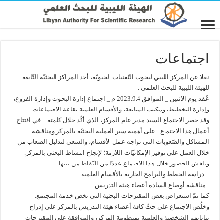
اجتماعات
نقلا عن المركز الليبي لبحوث التّقنيات الحيويّة، أحد المراكز البحثيّة التّابعة
للهيئة الليبية للبحث العلمي .
عُقد يوم الاثنين _ الموافق 2023.9.4 م _ اجتماع إدارة البحوث وإدارة الفروع،
وإدارة التخطيط، ومكتب المتابعة، والأقسام العلمية بقاعة الاجتماعات.
وقد حضر الاجتماع السيد مدير عام المركز، الذي أكّد خلال كلمته _ في افتتاح
أعمال هذا الاجتماع_ على أهمية سير العملية البحثيّة بالمركز ومناقشة
المشاكل والصّعوبات التي تواجه عمل الأقسام، والسعي لتذليل الصعاب من
خلال العمل على توفير الإمكانيّات اللازمة؛ لإنجاح النشاط البحثي بالمركز.
وناقش الحضور خلال هذا الاجتماع عددًا من النّقاط من بينها:
_ دراسة الخطط والبرامج الجارية بالأقسام العلمية.
_مناقشة أوضاع السادة أعضاء هيئة التدريس.
كما تمّ استعراض بعض المقترحات البحثية التي تخص خدمة المجتمع.
وخلُص الاجتماع على حثّ كافة أعضاء هيئة التدريس بالمركز على إدراج
بياناتهم الشخصية والعلمية بمنظومة المركز، والموافقة على المقترحات