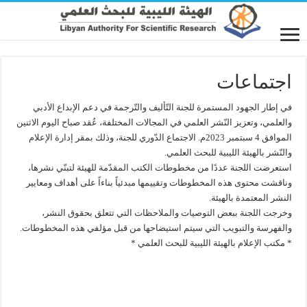
اجتماعات
في إطار الجهود المستمرة للجنة التّأليف والتّرجمة في دعم الإبداع الأدبي
والعلمي، وتعزيز النّشر العلمي في المجالات المختلفة، عُقد صباح اليوم الاثنين
الموافق 4 سبتمبر 2023م. الاجتماع الدّوري للجنة، وذلك بمقر إدارة الإعلام
والنّشر بالهيئة الليبية للبحث العلمي.
استعرضت اللجنة عددًا من مخطوطات الكتب المقدّمة للهيئة لتبنّي نشرها،
وناقشت محتوى هذه المخطوطات وتقييمها مبدئياً بناءاً على أهداف ومعايير
النشر المعتمدة بالهيئة.
وخرجت اللجنة ببعض التوصيات والملاحظات التي تتعلق بحقوق النشر،
والفهرسة والتبويب التي سيتم استيضاحها من قبل مؤلفي هذه المخطوطات.
* مكتب الإعلام بالهيئة الليبية للبحث العلمي *