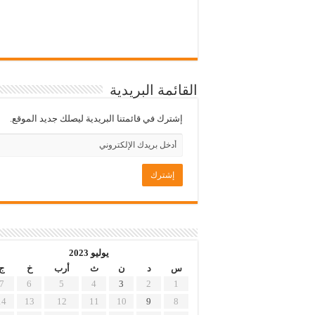
القائمة البريدية
إشترك في قائمتنا البريدية ليصلك جديد الموقع.
يوليو 2023
س
د
ن
ث
أرب
خ
ج
7
6
5
4
3
2
1
14
13
12
11
10
9
8