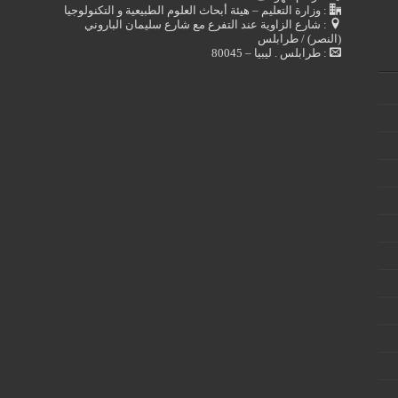
: وزارة التعليم – هيئة أبحاث العلوم الطبيعية و التكنولوجيا
: شارع الزاوية عند التفرع مع شارع سليمان الباروني
(النصر) / طرابلس
: طرابلس . ليبيا – 80045