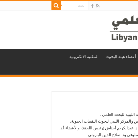
أعضاء هيئة البحوث
المكتبة الالكترونية
 الليبية للبحث العلمي .
س والمركز الليبي لبحوث التقنيات الحيوية،
اليوم الأربعاء الموافق 2023.7.26م، بحضور ا.د. عبدالكريم أحتاش (رئيس اللجنة)، والأعضاء أ.د.
سلوقي ود. صلاح الدين الباروني.