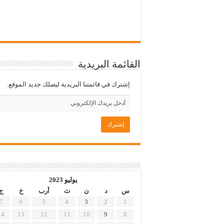
القائمة البريدية
إشترك في قائمتنا البريدية ليصلك جديد الموقع.
يوليو 2023
س
د
ن
ث
أرب
خ
ج
7
6
5
4
3
2
1
14
13
12
11
10
9
8