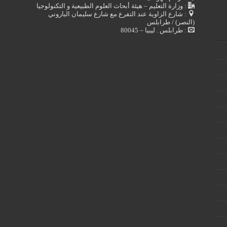
: وزارة التعليم – هيئة أبحاث العلوم الطبيعية و التكنولوجيا
: شارع الزاوية عند التفرع مع شارع سليمان الباروني
(النصر) / طرابلس
: طرابلس . ليبيا – 80045