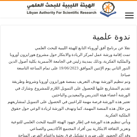
ندوة علمية
نقلا عن برنامج أفق أوروباء التابع للهيئة الليبية للبحث العلمي
تمت إقامة ورشة عمل لمركز الريادة والابتكار حول مشروع هورايزون أوروبا
والملكية الفكرية، وذلك بمدينة زليتن في الجامعة الأسمرية بكلية أصول الدين
الدور الثاني يوم الإثنين الموافق 19/06/2023 على تمام الساعة التاسعة
صباحا.
وتم تنظيم الورشة بهدف التعريف بمنصة هورايزون أوروبا وشروط وطريقة
تقديم المشاريع عليها للحصول على التمويل اللازم للمشروع. وشارك في
الورشة أعضاء هيئة التدريس والمعيدين والباحثين.
تعتبر هذه الورشة فرصة مهمة للراغبين في الحصول على التمويل لمشاريعهم
من خلال هذه المنصة المهمة، كما وتهدف الورشة لزيادة الوعي حول حقوق
الملكية الفكرية.
ويأتي تنظيم هذه الورشة في إطار جهود الهيئة الليبية للبحث العلمي للتوعية
وتعزيز الثقافة الابتكارية بين أفراد المجتمع الأكاديمي والصناعي.
وقد أكد الحضور على ضرورة تشكيل فرق بحثية واغتنام الفرص المتاحة