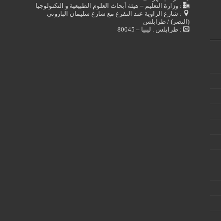
: وزارة التعليم – هيئة أبحاث العلوم الطبيعية و التكنولوجيا
: شارع الزاوية عند التفرع مع شارع سليمان الباروني
(النصر) / طرابلس
: طرابلس . ليبيا – 80045