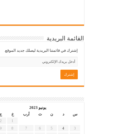
القائمة البريدية
إشترك في قائمتنا البريدية ليصلك جديد الموقع.
يونيو 2023
س
د
ن
ث
أرب
خ
ج
2
1
9
8
7
6
5
4
3