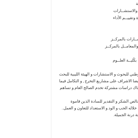
ة
ث والاستشــارات
وتقييــم الأداء
ـارات بالمركــز
المعامــل بالمركــز
ُليــة العلــوم
وطني للبحوث و الاستشارات و الهيئة الليبية للبحث
ضا الاشراف على مشاريع التخرج , و التكامل فيما
هناك دراسات مشتركة تخدم الصالح العام و تساهم
خالص الشكر و التقدير للسادة الذين قاموة
اله الحب و الود و الاستعداد للتعاون و العمل..
 درنة الجميلة.