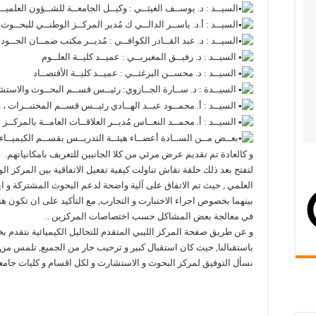
السيــد : د. يوســف الغيثــي : وكيــل الجامعــة للشــؤون العلميــ
السيــد : أ.د. ياســر الدالــي ك مُدير المركــز الوطنــي للبحــو
السيــد : د. عبد القــادر الكوافــي : مُديــر مكتب ضمــان الجــودة 
السيــد : د. رفيــق المغيربــي : عميــد كليــة العلــوم
السيــد : د. محســن البرغثــي : عميــد كليــة الأقتصــاد
السيــدة : د. ســارة الجــازوي: رئيــس قســم البحــوث والاستشـ
السيــد : أ. محمــود عبــد الهــادي رئيــس قســم المختبــرات ، و
السيــد : أ. محمــد النعــاس مُديــر العلاقــات العامــة بالمركــز
بعــض مــن الســادة أعضــاء هيئــة التدريــس بقســم الكيميــاء بك
و كالعادة تم تقديم عرض مرئي من كلا الجانبين للتعريف بامكانياتهم.
لتفتح بعد ذلك حلقة نقاش تناولت كيفية تفعيل الاتفاقية بين المركز ال
العلمي , حيث تم الاتفاق على آلية واضحة لدعم البحوث المشتركة و اي
بينهما بخصوص اجراء الاختبارت و التجارب, مع التأكيد على ان تكون 
في معالجة بعض المشاكل حسب اختصاصات المركزين ..
و عن طريق صفحة المركز الليبي المتقدم للتحاليل الكيميائية نتقدم ب
باستقبالنا, حيث كان استقبال كبير و ترحيب حار من الجميع, تلمس من خل
نسأل التوفيق لمركز البحوث و الاستشارت و لكل اقسام و كليات جامعة