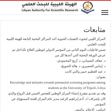
متابعات
المركز الليبي لبحوث التقنيات الحيوية أحد المراكز البحثية التابعة للهيئة الليبية
للبحث العلمي .
ضمن فاعليات اليوم الثاني من المؤتمر الدولي لتوطين العلاج بالداخل تم
عرض الورقة البحثية التي أعدها كل من
د. عفاف الشيباني، د. أريج المحمودي،
د. إيناس الحضيري، د. هالة الشويخ،
د. عبد العظيم حمير والتي كانت
بعنوان:
‏Knowledge and attitudes towards premarital screening programs among
students at the University of Tripoli، Libya
وقد تم تقديم مقترح إنشاء المركز الوطني للفحص الجيني قبل الزواج والذي
كان بإشراف ا.د. آدم إبراهيم الزغيد مدير عام المركز للجنة المسؤولة عن
المؤتمر.
#مكتب_الإعلام_والنشر
.