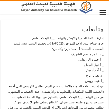
متابعات
إدارة الثقافة العلمية والابتكار بالهيئة الليبية للبحث العلمي .
جرى صباح اليوم الأحد الموافق 11/6/2023م، بحضور السيد رئيس قسم
الجمعيات العلمية: أ. أحمد بارود وكل من:
_ د . عمر منصور الشريف
_ أ. حمزة الزريقاني
_ أ. نبيل الجفال
_ أ. آدم أبوبكر
_د.يحيى أعرج
_أ. غيث رويص
من إدارة الثقافة العلمية والابتكار، حضور اليوم العالمي للأرشيف الذي أحيته
(الجمعية الليبية للمكتبات والمعلومات والأرشيف)، إحدى الجمعيات المشهرة
من قبل الهيئة الليبية للبحث العلمي، بالتعاون مع الهيئة العامة للمعلومات،
حيث جرت ندوة علمية تحت عنوان: “الوثائق نخاف عليها لا نخاف منها”،
تخللتها مجموعة من المحاضرات، والأوراق البحثية القيمة بالخصوص من قبل