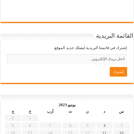
القائمة البريدية
إشترك في قائمتنا البريدية ليصلك جديد الموقع.
يونيو 2023
س
د
ن
ث
أرب
خ
ج
2
1
9
8
7
6
5
4
3
16
15
14
13
12
11
10