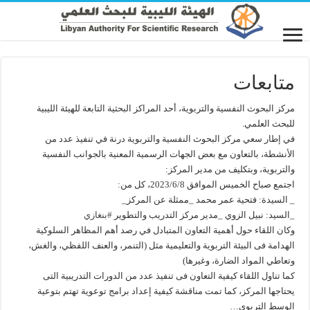
متابعات
مركز البحوث النفسية والتربوية، أحد المراكز البحثية التابعة للهيئة الليبية
للبحث العلمي.
في إطار سعي مركز البحوث النفسية والتربوية درنة في تنفيذ عدد من
الأنشطة، بالتعاون مع بعض الجهات الرسمية المعنية بالجوانب النفسية
والتربوية، وبتكليف من مدير المركز:
اجتمع صباح الخميس الموافق 2023/6/8، كل من:
_ السيدة: فتحية عمر محمد _ممثلة عن المركز_
_السيد: نبيل الزوي _مدير مركز التدريب والتطوير
#بنغازي
وكان اللقاء حول أهمية التعاون المتبادل في رصد أهم المظاهر السلوكية
الهدامة فى البيئة التربوية والتعليمية مثل (التنمر، والعنف اللفظي، والغش،
وتعاطي المواد الضارة، وغيرها)
كما تناول اللقاء كيفية التعاون فى تنفيذ عدد من الدورات التدريبية التى
يحتاجها المركز، كما تمت مناقشة كيفية إعداد برامج توعوية تهتم بتوعية
الوسط التربوي…