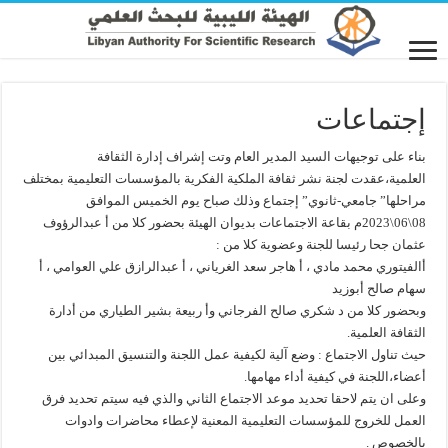
إجتماعات
بناء على توجيهات السيد المدير العام وتت إشراف إدارة الثقافة
العلمية،عقدت لجنة نشر ثقافة الملكية الفكرية بالمؤسسات التعليمية بمختلف
مراحلها” جامعي-ثانوي” إجتماع وذلك صباح يوم الخميس الموافق
08\06\2023م بقاعة الاجتماعات بديوان الهيئة بحضور كلا من أ عبدالرؤوف
عثمان جحا رئيسا للجنة وعضوية كلا من :
أالفيتوري محمد مادي ، أ هاجر سعد الغرياني ، أ عبدالرازق علي العوامي ، أ
سهام صالح أبوزيد
وبحضور كلا من د شكري صالح الفرجاني وأ ربيعة بشير الطياري من أدارة
الثقافة العلمية.
حيث تناول الاجتماع : وضع آلية لكيفية عمل اللجنة والتنسيق المبدائي بين
أعضاء،اللجنة في كيفية أداء مهامها.
وعلى ان يتم لاحقا تحديد موعد الاجتماع الثاني والذي فيه سيتم تحديد فرق
العمل للخروج للمؤسسات التعليمية المعنية لإعطاء محاضرات وادوات
بالخصوص .