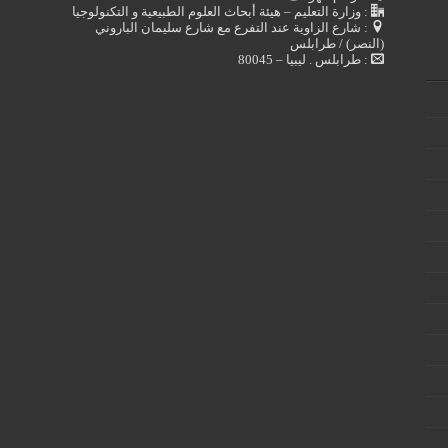
: وزارة التعليم – هيئة أبحاث العلوم الطبيعية و التكنولوجيا
: شارع الزاوية عند التفرع مع شارع سليمان الباروني
(النصر) / طرابلس
: طرابلس . ليبيا – 80045