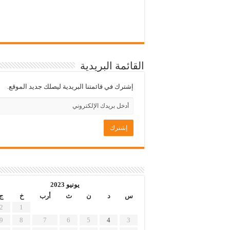
القائمة البريدية
إشترك في قائمتنا البريدية ليصلك جديد الموقع.
يونيو 2023
س
د
ن
ث
أرب
خ
ج
2
1
9
8
7
6
5
4
3