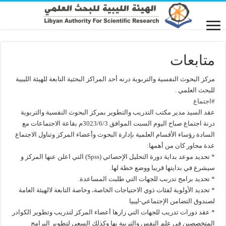
متابعات
مركز البحوث النفسية والتربوية درنه أحد المراكز البحثية التابعة للهيئة الليبية
للبحث العلمي .
#اجتماع
عقد السيد مدير مكتب التدريب والتطوير بمركز البحوث النفسية والتربوية
درنة اجتماع صباح اليوم السبت الموافق 3023/6/3م بقاعة الاجتماعات مع
السادة رؤساء الأقسام العلمية بإدارة البحوث وأعضاء المركز وتناول الاجتماع
عدة محاور كان من أهمها:
* تحديد موعد بداية دورة التحليل الإحصائي (Spss) التي اعلن عنها المركز و
سيشرع في بدايتها قريبا ووضع خطة لها.
* تحديد برامج تدربب للجهات التي طلبت المساعدة.
* تحديد الأولوية لفئات ذوي الاحتياجات الخاصة، وخاصة التابعة لالهيئة العامة
لصندوق التضامن الإجتماعي-ليبيا
* عقد دورات تدريب للجهات التي زارها أعضاء المركز لتدريب وتطوير الكوادر
المتخصصين في علم النفس والتربية بها وكذلك السعي لتطوير البرامج