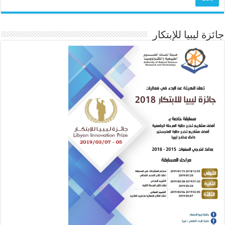
جائزة ليبيا للإبتكار