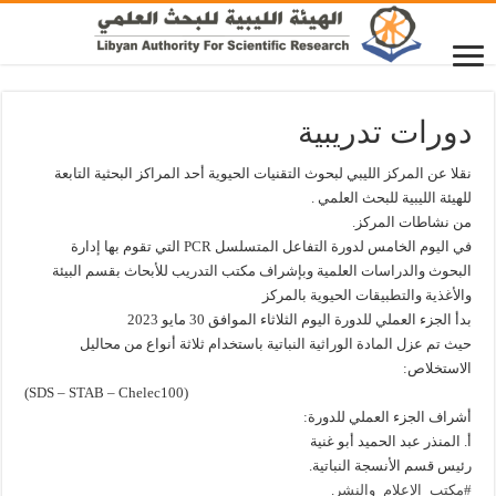
دورات تدريبية
نقلا عن المركز الليبي لبحوث التقنيات الحيوية أحد المراكز البحثية التابعة
للهيئة الليبية للبحث العلمي .
من نشاطات المركز.
في اليوم الخامس لدورة التفاعل المتسلسل PCR التي تقوم بها إدارة
البحوث والدراسات العلمية وبإشراف مكتب التدريب للأبحاث بقسم البيئة
والأغذية والتطبيقات الحيوية بالمركز
بدأ الجزء العملي للدورة اليوم الثلاثاء الموافق 30 مايو 2023
حيث تم عزل المادة الوراثية النباتية باستخدام ثلاثة أنواع من محاليل
الاستخلاص:
(SDS – STAB – Chelec100)
أشراف الجزء العملي للدورة:
أ. المنذر عبد الحميد أبو غنية
رئيس قسم الأنسجة النباتية.
#مكتب_الإعلام_والنشر
.