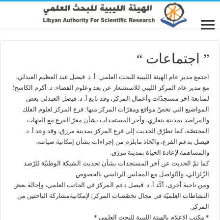
” اجتماعات “
اجتمع مدير عام الهيئة الليبية للبحث العلمي: أ. د. فيصل عبد العظيم العبدلي،
مع مدير عام المركز الليبي للاستشعار عن بعد وعلوم الفضاء: د. أكرم الكاسح؛
لمتابعة آخر مستجدّات وأعمال المركز، وقد تابع أ. د. فيصل العبدلي بعض
المواضيع التي تخصّ مواقع ومقرّات المركز منها: فرع المركز لعلوم الفلك
والمراصد بمدينة بنغازي، وآخر المستجدات بشأن مقرّ الفرع مع الجهات
المختصّة، كما تطرّق الحديث إلى فرع المركز بمدينة مرزق، وقد وعد أ. د.
فيصل بدعم الفرع، واتّخاذ مايلزم من إجراءات بشأن إمكانية صيانته،
والمساهمة لإعادة الحياة بمدينة مرزق.
كما تمّ الحديث عن آخر المستجدات بشأن تحديث الشبكة الوطنيّة للرّصد
الزّلزالي، والتّواصل مع المجلس الرئاسي بالخصوص.
ومن ناحية أخرى، أكّد أ. د. فيصل دعم المركز في الجانب العلمي، وإحالة بعض
النشاطات العلميّة في مجال تخصّصات المركز؛ لإمكانيةمشاركة الباحثين من
المركز.
* مكتب الإعلام بالهيئة الليبية للبحث العلمي *