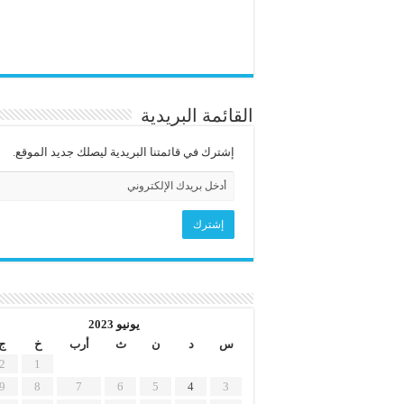
القائمة البريدية
إشترك في قائمتنا البريدية ليصلك جديد الموقع.
يونيو 2023
س
د
ن
ث
أرب
خ
ج
2
1
9
8
7
6
5
4
3