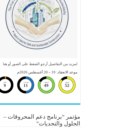
لمزيد من التفاصيل أرجو الضعط على الصور أو هنا
موعد الانعقاد: 19 – 20 أغسطس 2026م
الثواني
الدقائق
الساعات
الايام
9
11
49
51
مؤتمر “برنامج دعم المحروقات –
الحلول والتحديات”