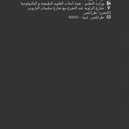
: وزارة التعليم – هيئة أبحاث العلوم الطبيعية و التكنولوجيا
: شارع الزاوية عند التفرع مع شارع سليمان الباروني
(النصر) / طرابلس
: طرابلس . ليبيا – 80045