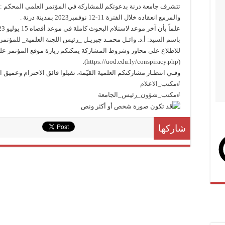
تتشرف جامعة درنة بدعوتكم للمشاركة في المؤتمر العلمي المحكم : “ا
والمزمع انعقاده خلال الفترة 11-12 نوفمبر2023 بمدينة درنة .
باسم السيد: أ.د. وائـل محمـد جبريـل _رئيس اللجنة العلمية_ للمؤتمر عبر الإيميل الآت
للاطلاع على محاور وشروط المشاركة يمكنكم زيارة موقع المؤتمر على 
).
https://uod.edu.ly/conspiracy.php
(
وفـي انتظـار مشاركتكم العلمية القيّمة، تقبلوا فائق الاحترام وعميق ا
#مكتب_الاعلام
#مكتب_شؤون_رئيس_الجامعة
شاركها