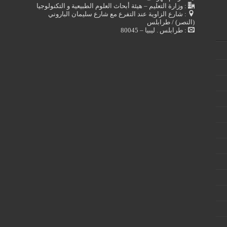
: وزارة التعليم – هيئة أبحاث العلوم الطبيعية و التكنولوجيا
: شارع الزاوية عند التفرع مع شارع سليمان الباروني
(النصر) / طرابلس
: طرابلس . ليبيا – 80045