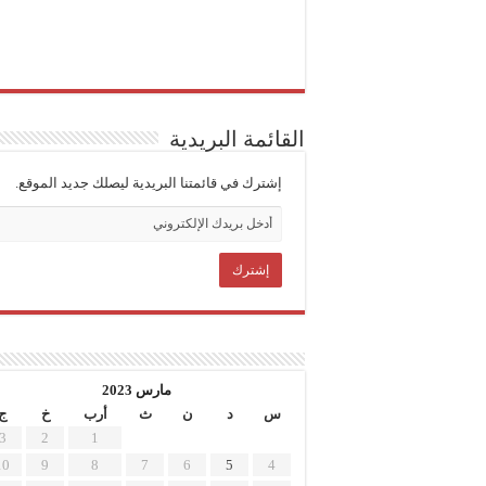
القائمة البريدية
إشترك في قائمتنا البريدية ليصلك جديد الموقع.
مارس 2023
س
د
ن
ث
أرب
خ
ج
3
2
1
10
9
8
7
6
5
4