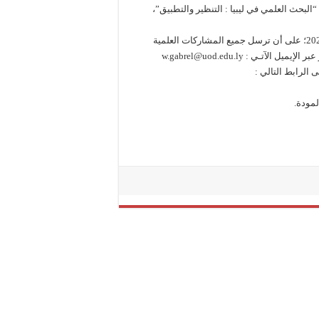
لبحث العلمي في ليبيا : التنظير والتطبيق”،
علماً بأن آخر موعد لاستلام البحوث كاملة في موعد أقصاه 15 يوليو 2023؛ على أن ترسل جميع المشاركات العلمية
ـي : w.gabrel@uod.edu.ly
الرابط التالي :
لمودة.