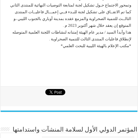
وتمحور الاجتماع حـول تشكيل لجنة لمتابعة التوصيات النهائية للمنتدى الثاني
كما تم الاتفــاق على تشكيل لجنة للبـدء فــي إعمـــال فاعليــات المنتدى
الثالــث للتنمية الصحراوية والمزمع عقده بمدينة أوباري بالجنوب الليبي ،و
المتوقع إن يعقد خلال شهر أكتوبر 2023 م .
هذا وأبدأ السيد / مدير عام الهيئة إمتنانه لنشاطات اللجنة العلمية المتوصله
لإنطلاق فاعليات المنتدى الثالث للتنمية الصحراوية .
*مكتب الإعلام بالهيئة الليبية للبحث العلمي*
المؤتمر الدولي الأول لسلامة المنشآت واستدامتها