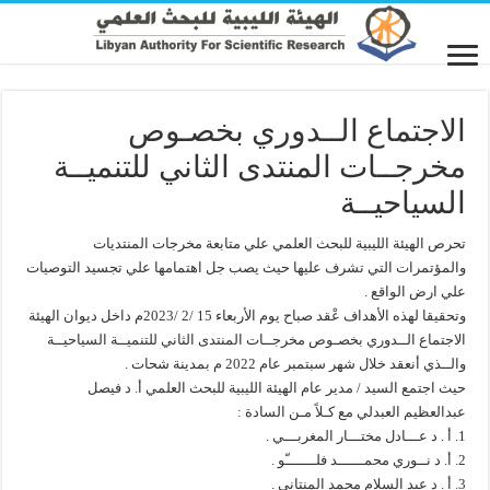
الاجتماع الــدوري بخصـوص
مخرجــات المنتدى الثاني للتنميــة
السياحيــة
تحرص الهيئة الليبية للبحث العلمي علي متابعة مخرجات المنتديات
والمؤتمرات التي تشرف عليها حيث يصب جل اهتمامها علي تجسيد التوصيات
علي ارض الواقع .
وتحقيقا لهذه الأهداف عْقد صباح يوم الأربعاء 15 /2 /2023م داخل ديوان الهيئة
الاجتماع الــدوري بخصـوص مخرجــات المنتدى الثاني للتنميــة السياحيــة
والــذي أنعقد خلال شهر سبتمبر عام 2022 م بمدينة شحات .
حيث اجتمع السيد / مدير عام الهيئة الليبية للبحث العلمي أ. د فيصل
عبدالعظيم العبدلي مع كـلاً مـن السادة :
1. أ . د عـــادل مختـــار المغربـــي .
2. أ. د نــوري محمــــــد فلـــــــّو .
3. أ . د عبد السلام محمد المنتاني .