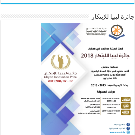
جائزة ليبيا للإبتكار