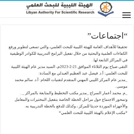
“اجتماعات”
تحقيقا للأهداف العامة للهيئة الليبية للبحث العلمي، والتي تسعى لتطوير ورفع
الكفاءات العلمية والبحثية من خلال تفعيل البرامج التدريبية للكوادر الوظيفية
في المراكز التابعة لها.
التقى صباح يوم الثلاثاء الموافق 21-2-2023م، السيد مدير عام الهيئة الليبية
للبحت العلمي: أ.د. فيصل عبد العظيم العبدلي مع السادة:
_مدير عام المركز الليبي المهني المتقدم لتقنيات اللحام: أ.د. سالم محمد
موسى .
_م. محمد أعمار السراج _مدير مكتب التخطيط والمتابعة بالمراكز _ .
وتمحور الاجتماع حول مراحل الخطة الخاصة بتفعيل المختبرات والمعامل
والأجهزاة الموردة حديثا للمركز ، وكذلك للدفع بالخطة التدريبية به.
*مكتب الإعلام بالهيئة الليبية للبحث العلمي*