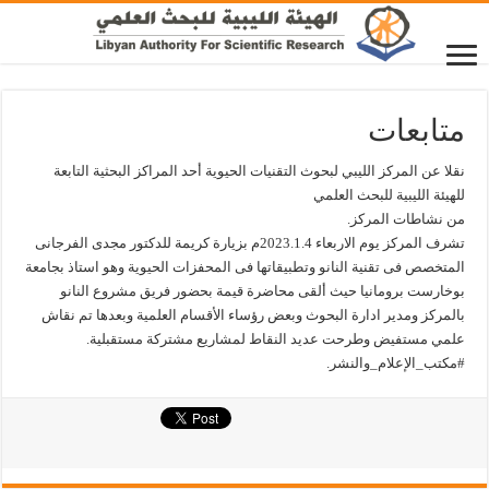
متابعات
نقلا عن المركز الليبي لبحوث التقنيات الحيوية أحد المراكز البحثية التابعة
للهيئة الليبية للبحث العلمي
من نشاطات المركز.
تشرف المركز يوم الاربعاء 2023.1.4م بزيارة كريمة للدكتور مجدى الفرجانى
المتخصص فى تقنية النانو وتطبيقاتها فى المحفزات الحيوية وهو استاذ بجامعة
بوخارست برومانيا حيث ألقى محاضرة قيمة بحضور فريق مشروع النانو
بالمركز ومدير ادارة البحوث وبعض رؤساء الأقسام العلمية وبعدها تم نقاش
علمي مستفيض وطرحت عديد النقاط لمشاريع مشتركة مستقبلية.
#مكتب_الإعلام_والنشر.