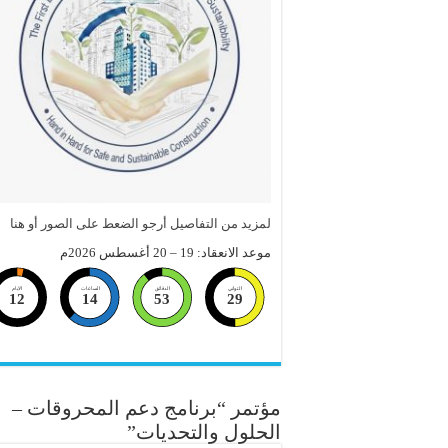
لمزيد من التفاصيل أرجو الضعط على الصور أو هنا
موعد الانعقاد: 19 – 20 أغسطس 2026م
الثواني
الدقائق
الساعات
الايام
12
14
53
28
مؤتمر “برنامج دعم المحروقات –
الحلول والتحديات”