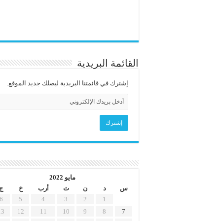
القائمة البريدية
إشترك في قائمتنا البريدية ليصلك جديد الموقع.
مايو 2022
س
د
ن
ث
أرب
خ
ج
6
5
4
3
2
1
13
12
11
10
9
8
7