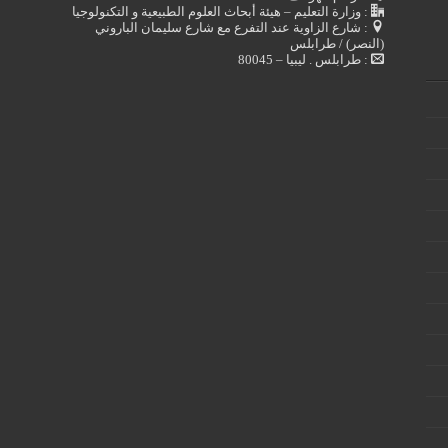
: وزارة التعليم – هيئة أبحاث العلوم الطبيعية و التكنولوجيا
: شارع الزاوية عند التفرع مع شارع سليمان الباروني
(النصر) / طرابلس
: طرابلس . ليبيا – 80045