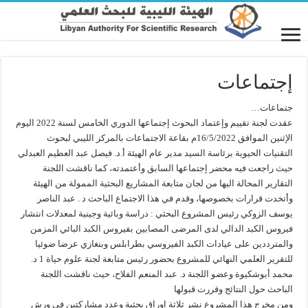
إجتماعات
جتماعات…
عقدت لجنة تقييم وإعتماد البحوث إجتماعها الدوري الخامس لسنة 2022 اليوم
الإثنين الموافق 16/5/2022م بقاعة الاجتماعات بالمركز الليبي لبحوث
التقنيات الحيوية برئاسة السيد مدير عام الهيئة أ.د. فيصل عبد العطيم العبدلي
حيث راجعت فيه محضر إجتماعها السابق وأعتمدته، كما ناقشت اللجنة
التقارير المحالة اليها من لجان متابعة المشاريع البحثية الممولة من الهيئة
وأتخدت قرارات بخصوصها، وقدم في هذا الاجتماع الباحث د . عبد الناصر
يوسف الزوكي رئيس المشروع البحثي : دراسة وبائية وجينية لمعدلات انتشار
فيروس الكبد الدالي لدى المرضى المصابين بفيروس الكبد البائي المزمن
والمترددين على عيادات الكبد الفيروسي بطرابلس وبنغازي عرضا ضوئيا
للتقرير العلمي النهائي للمشروع بحضور رئيس متابعة لجنة علوم حياة 1 د.
محمد أبوشكيوة وعضو اللجنة د. عبد المنعم الفلاح، حيث ناقشت اللجنة
الباحث حول النتائج وقررت قبولها
ومن مخرج هذا المشروع نشر ثلاثة اوراق بحثية وعدد مشاركتين في ورش