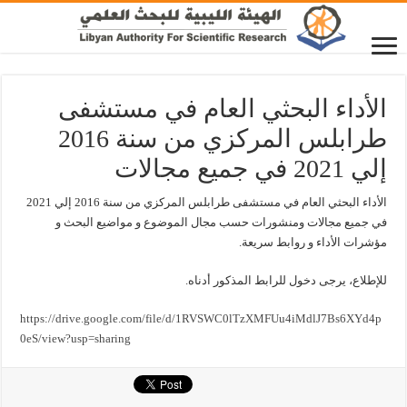
الأداء البحثي العام في مستشفى
طرابلس المركزي من سنة 2016
إلي 2021 في جميع مجالات
الأداء البحثي العام في مستشفى طرابلس المركزي من سنة 2016 إلي 2021
في جميع مجالات ومنشورات حسب مجال الموضوع و مواضيع البحث و
مؤشرات الأداء و روابط سريعة.
للإطلاع، يرجى دخول للرابط المذكور أدناه.
https://drive.google.com/file/d/1RVSWC0lTzXMFUu4iMdlJ7Bs6XYd4p
0eS/view?usp=sharing