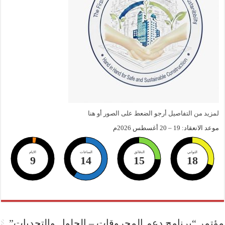
لمزيد من التفاصيل أرجو الضعط على الصور أو هنا
موعد الانعقاد: 19 – 20 أغسطس 2026م
الثواني
الدقائق
الساعات
الايام
9
14
15
17
مؤتمر “برنامج دعم المحروقات – الحلول والتحديات”