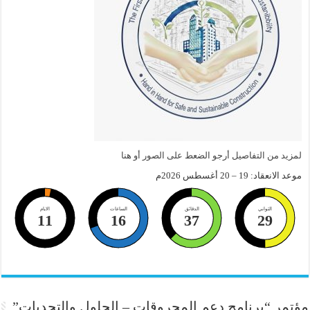
لمزيد من التفاصيل أرجو الضعط على الصور أو هنا
موعد الانعقاد: 19 – 20 أغسطس 2026م
الثواني
الدقائق
الساعات
الايام
11
16
37
29
مؤتمر “برنامج دعم المحروقات – الحلول والتحديات”